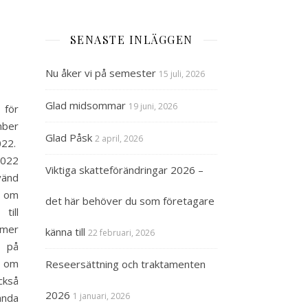
SENASTE INLÄGGEN
Nu åker vi på semester
15 juli, 2026
Glad midsommar
19 juni, 2026
 för
mber
Glad Påsk
2 april, 2026
022.
022
Viktiga skatteförändringar 2026 –
änd
e om
det här behöver du som företagare
till
mer
känna till
22 februari, 2026
a på
 om
Reseersättning och traktamenten
ckså
2026
1 januari, 2026
ända