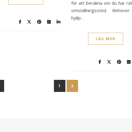
för att beräkna om du har rätt
omställningsstöd. Behöve
hjälp…
LÄS MER
1
2