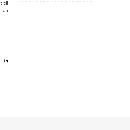
 till
r du