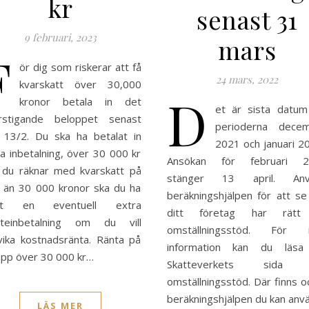
kr
senast 31
9 februari, 2023
mars
F
ör dig som riskerar att få
24 mars, 2022
kvarskatt över 30,000
D
kronor betala in det
et är sista datum
rstigande beloppet senast
perioderna dece
 13/2. Du ska ha betalat in
2021 och januari 2
a inbetalning, över 30 000 kr
Ansökan för februari 2
du räknar med kvarskatt på
stänger 13 april. Anv
 än 30 000 kronor ska du ha
beräkningshjälpen för att s
ort en eventuell extra
ditt företag har rätt 
tteinbetalning om du vill
omställningsstöd. För 
vika kostnadsränta. Ränta på
information kan du läs
opp över 30 000 kr…
Skatteverkets sida
omställningsstöd. Där finns o
beräkningshjälpen du kan anv
LÄS MER