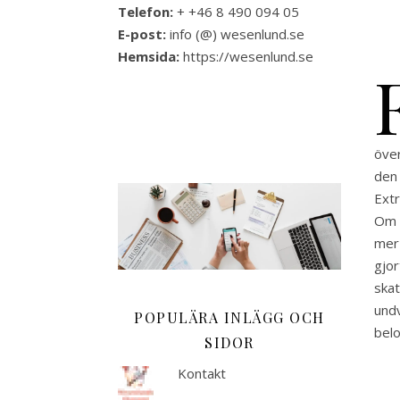
Telefon:
+ +46 8 490 094 05
E-post:
info (@) wesenlund.se
Hemsida:
https://wesenlund.se
öve
den
Extr
Om 
mer
gj
ska
und
POPULÄRA INLÄGG OCH
bel
SIDOR
Kontakt