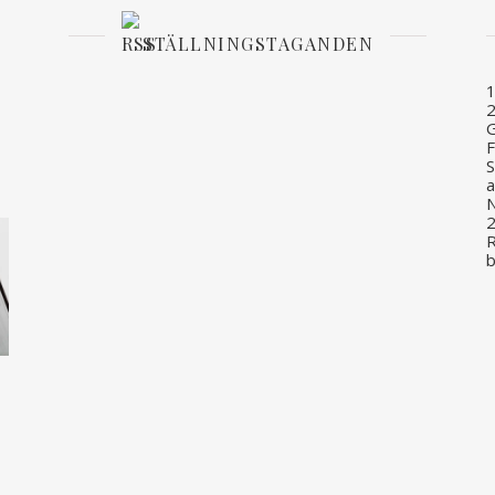
STÄLLNINGSTAGANDEN
1
G
F
S
a
N
R
b