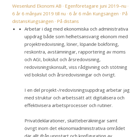
Wesenlund Ekonomi AB ·
Egenföretagare
juni 2019–nu ·
6 år 6 mån
juni 2019 till nu · 6 år 6 mån
Kungsängen · På
distans
Kungsängen · På distans
Arbetar i dag med ekonomiska och administrativa
uppdrag både som helhetsansvarig ekonom med
projektredovisning, löner, löpande bokföring,
reskontra, avstämningar, rapportering av moms
och AGI, bokslut och årsredovisning,
redovisningskonsult, viss rådgivning och stötning
vid bokslut och årsredovisningar och övrigt.
I en del projekt-/redovisningsuppdrag arbetar jag
med struktur och arbetssätt att digitalisera och
effektivisera arbetsprocesser och rutiner.
Privatdeklarationer, skatteberäkningar samt
övrigt inom det ekonomiadministrativa området
där allt ifrån uppstart och konfiguration av