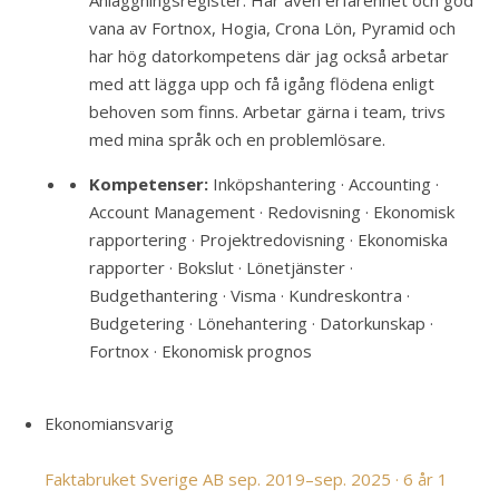
Anläggningsregister. Har även erfarenhet och god
vana av Fortnox, Hogia, Crona Lön, Pyramid och
har hög datorkompetens där jag också arbetar
med att lägga upp och få igång flödena enligt
behoven som finns. Arbetar gärna i team, trivs
med mina språk och en problemlösare.
Kompetenser:
Inköpshantering · Accounting ·
Account Management · Redovisning · Ekonomisk
rapportering · Projektredovisning · Ekonomiska
rapporter · Bokslut · Lönetjänster ·
Budgethantering · Visma · Kundreskontra ·
Budgetering · Lönehantering · Datorkunskap ·
Fortnox · Ekonomisk prognos
Ekonomiansvarig
Faktabruket Sverige AB
sep. 2019–sep. 2025 · 6 år 1