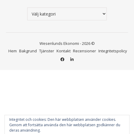
Kategorier
Wesenlunds Ekonomi - 2026 ©
Hem
Bakgrund
Tjänster
Kontakt
Recensioner
Integritetspolicy
 i bokföringen inför
ycket trevligt o proffsigt.
Integritet och cookies: Den här webbplatsen använder cookies.
Genom att fortsätta använda den här webbplatsen godkänner du
deras användning.
öm