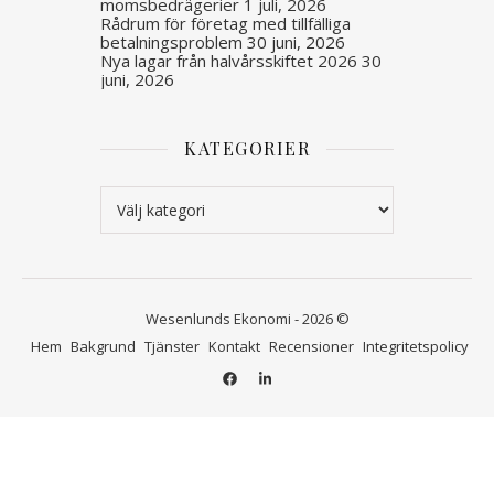
momsbedrägerier
1 juli, 2026
Rådrum för företag med tillfälliga
betalningsproblem
30 juni, 2026
Nya lagar från halvårsskiftet 2026
30
juni, 2026
KATEGORIER
Kategorier
Wesenlunds Ekonomi - 2026 ©
Hem
Bakgrund
Tjänster
Kontakt
Recensioner
Integritetspolicy
 i bokföringen inför
ycket trevligt o proffsigt.